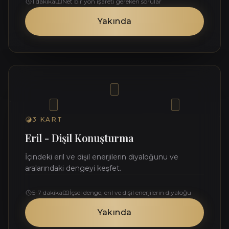
1 dakika
Net bir yön işareti gereken sorular
Yakında
3
KART
Eril - Dişil Konuşturma
İçindeki eril ve dişil enerjilerin diyaloğunu ve
aralarındaki dengeyi keşfet.
5-7 dakika
İçsel denge, eril ve dişil enerjilerin diyaloğu
Yakında