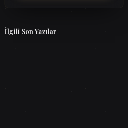
İlgili Son Yazılar
SPIRITÜEL UYANIŞ VE ENERJI
29 Temmuz 2026
Sakral Çakra (Svadhisthana) Rehberi: