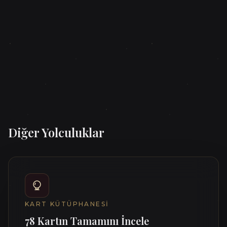
Bütünsel Sağlığın Anahtarı: Çakralar
Nedir ve Enerji Sistemimiz Nasıl Çalışır?
Bedenimizdeki enerji merkezleri olan çakralar nedir,
tıkanıklıkları fiziksel ve ruhsal sağlığımızı nasıl etkiler?
7 temel çakranın anlamları ve evrensel enerjinizi
dengelemeniz için
Oku
→
Diğer Yolculuklar
KART KÜTÜPHANESI
78 Kartın Tamamını İncele