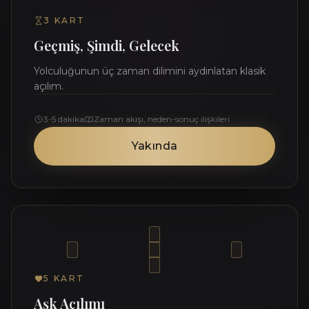
3
KART
Geçmiş, Şimdi, Gelecek
Yolculuğunun üç zaman dilimini aydınlatan klasik
açılım.
3-5 dakika
Zaman akışı, neden-sonuç ilişkileri
Yakında
5
KART
Aşk Açılımı