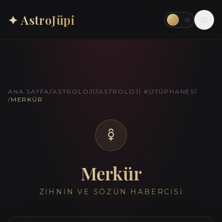
✦ AstroJüpi
ANA SAYFA
/
ASTROLOJI
/
ASTROLOJI KÜTÜPHANESI
/
MERKÜR
Merkür
ZIHNIN VE SÖZÜN HABERCISI