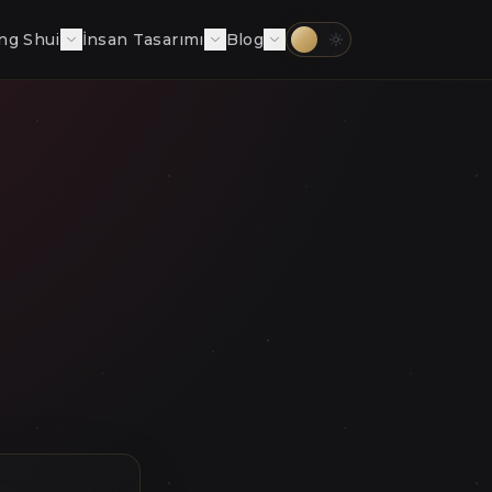
ng Shui
İnsan Tasarımı
Blog