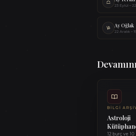
23 Eylül – 2
Ay
Oğlak
22 Aralık – 
Devamını
BILGI ARŞI
Astroloji
Kütüphane
12 burç ve 10