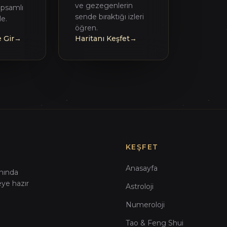
ve gezegenlerin
psamlı
sende bıraktığı izleri
le.
öğren.
 Gir
→
Haritanı Keşfet
→
KEŞFET
Anasayfa
anında
eye hazır
Astroloji
Numeroloji
Tao & Feng Shui