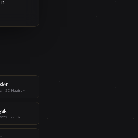
in
izler
s – 20 Haziran
şak
tos – 22 Eylül
y