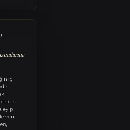
i
izmalarına
ğın iç
nde
ak
ermeden
sleyip
e verir.
en,