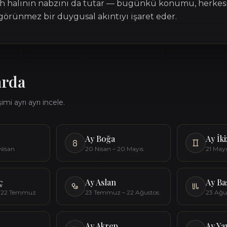
uh halinin nabzını da tutar — bugünkü konumu, herkes
 görünmez bir duygusal akıntıyı işaret eder.
arda
mi ayrı ayrı incele.
Ay
Boğa
Ay
İk
 Nisan
20 Nisan – 20 Mayıs
21 Mayı
ç
Ay
Aslan
Ay
Ba
– 22 Temmuz
23 Temmuz – 22 Ağustos
23 Ağus
Ay
Akrep
Ay
Ya