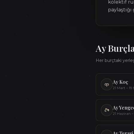
kolektif r
paylaştığı
Ay
Burçl
Her burçtaki yerleşi
Ay
Koç
21 Mart – 19
Ay
Yenge
21 Haziran 
Ay
Terazi