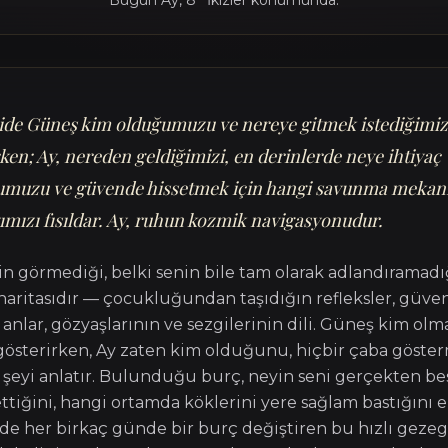
Bugün
Ay
,
8° İkizler
konumunda
.
jide Güneş kim olduğumuzu ve nereye gitmek istediğimiz
ken; Ay, nereden geldiğimizi, en derinlerde neye ihtiyaç
muzu ve güvende hissetmek için hangi savunma mekan
ımızı fısıldar. Ay, ruhun kozmik navigasyonudur.
in görmediği, belki senin bile tam olarak adlandıramadı
aritasıdır — çocukluğundan taşıdığın refleksler, güve
 anlar, gözyaşlarının ve sezgilerinin dili. Güneş kim olm
 gösterirken, Ay zaten kim olduğunu, hiçbir çaba göst
n şeyi anlatır. Bulunduğu burç, neyin seni gerçekten be
ttiğini, hangi ortamda köklerini yere sağlam bastığını el
 her birkaç günde bir burç değiştiren bu hızlı gezeg