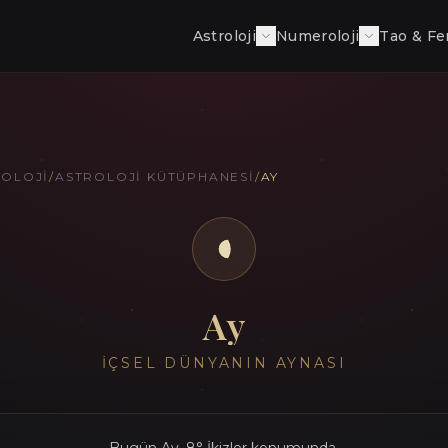
Astroloji
Numeroloji
Tao & Fe
ROLOJI
/
ASTROLOJI KÜTÜPHANESI
/
AY
Ay
İÇSEL DÜNYANIN AYNASI