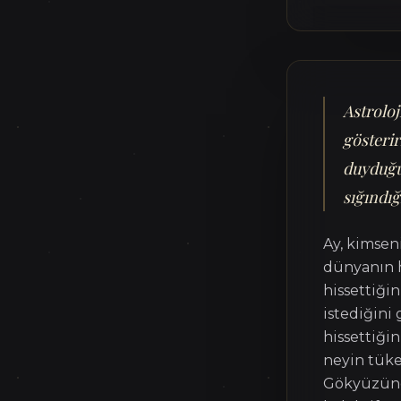
Astrolo
gösterir
duyduğu
sığındığ
Ay, kimsen
dünyanın h
hissettiğin
istediğini
hissettiği
neyin tüke
Gökyüzünde