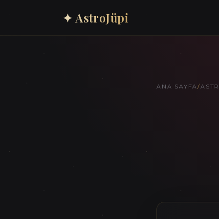
✦ AstroJüpi
ANA SAYFA
/
AST