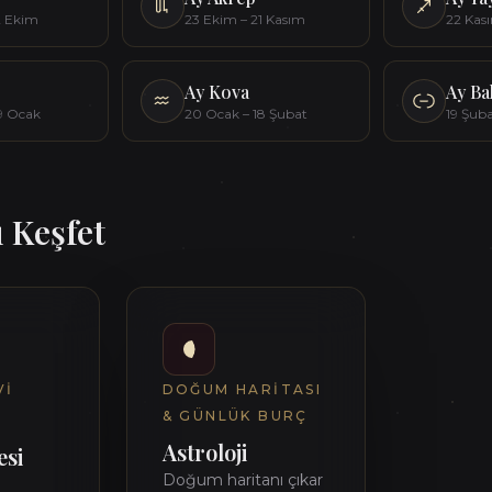
2 Ekim
23 Ekim – 21 Kasım
22 Kası
Ay
Kova
Ay
Ba
19 Ocak
20 Ocak – 18 Şubat
19 Şub
 Keşfet
VI
DOĞUM HARITASI
& GÜNLÜK BURÇ
Astroloji
si
Doğum haritanı çıkar