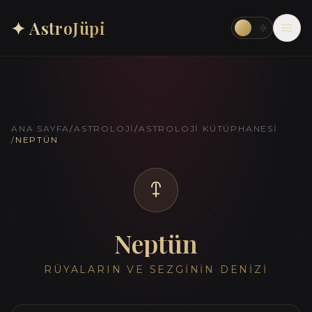
✦ AstroJüpi
ANA SAYFA
/
ASTROLOJI
/
ASTROLOJI KÜTÜPHANESI
/
NEPTÜN
Neptün
RÜYALARIN VE SEZGININ DENIZI